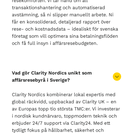
resekomforten. Vi tar hand om all
transaktionshantering och automatiserad
avstämning, så ni slipper manuellt arbete. Ni
får en konsoliderad, detaljerad rapport över
rese- och kostnadsdata – idealiskt för svenska
företag som vill optimera sina betalningsflöden
och få full insyn i affärsresebudgeten.
Vad gör Clarity Nordics unikt som
affärsresebyrå i Sverige?
Clarity Nordics kombinerar lokal expertis med
global räckvidd, uppbackad av Clarity UK – en
av Europas topp tio största TMC:er. Vi investerar
i nordisk kundnärvaro, toppmodern teknik och
erbjuder 24/7 support via Clarity24. Med ett
tydligt fokus på hållbarhet, säkerhet och